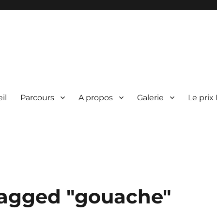
il
Parcours
A propos
Galerie
Le prix
agged "gouache"